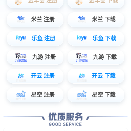
青岛易邦生物工程有限公司成立于1999年，是专注家
禽、水禽、家畜、宠物等疾病预防、诊断、治疗用兽
用生物制品研发、生产、销售、服务、国际贸易为一
体的高新技术企业。
1999
3
年
强
公司创建于
全球禽用疫苗企业排名
18
强
全球动保企业排名